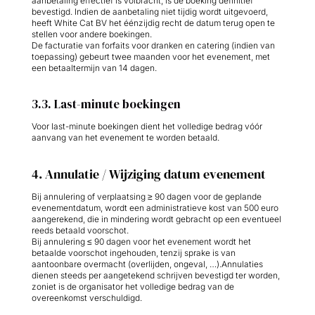
aanbetaling effectief is volbracht, is de boeking definitief
bevestigd. Indien de aanbetaling niet tijdig wordt uitgevoerd,
heeft White Cat BV het éénzijdig recht de datum terug open te
stellen voor andere boekingen.
De facturatie van forfaits voor dranken en catering (indien van
toepassing) gebeurt twee maanden voor het evenement, met
een betaaltermijn van 14 dagen.
3.3. Last-minute boekingen
Voor last-minute boekingen dient het volledige bedrag vóór
aanvang van het evenement te worden betaald.
4. Annulatie / Wijziging datum evenement
Bij annulering of verplaatsing ≥ 90 dagen voor de geplande
evenementdatum, wordt een administratieve kost van 500 euro
aangerekend, die in mindering wordt gebracht op een eventueel
reeds betaald voorschot.
Bij annulering ≤ 90 dagen voor het evenement wordt het
betaalde voorschot ingehouden, tenzij sprake is van
aantoonbare overmacht (overlijden, ongeval, …).Annulaties
dienen steeds per aangetekend schrijven bevestigd ter worden,
zoniet is de organisator het volledige bedrag van de
overeenkomst verschuldigd.