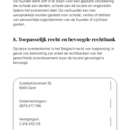
De huurder dient zelf in te staan voor een gepaste verzekering
die schade aan derden, schade aan de locatie en ongevallen
tijdens het evenement dekt. De verhuurder kan niet
aansprakelijk worden gesteld voor schade, verlies of diefstal
van persoonlijke eigendommen van de huurder of zijn/haar
gasten.
8. Toepasselijk recht en bevoegde rechtbank
Op deze overeenkomst is het Belgisch recht van toepassing. In
geval van betwisting zijn enkel de rechtbanken van het
gerechtelijk arrondissement waar de locatie gevestigd is
bevoegd.
Zuidstationstraat 35
9000 Gent
Ondernemingsnr.:
0879.577.786
Vestigingsnr.:
2.316.455.119